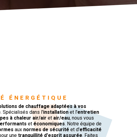
TÉ ÉNERGÉTIQUE
olutions de chauffage adaptées à vos
. Spécialisés dans l'
installation
et l'
entretien
es à chaleur air/air
et
air/eau
, nous vous
performants
et
économiques
. Notre équipe de
formes
aux
normes de sécurité
et d'
efficacité
our une
tranquillité d'esprit assurée
. Faites