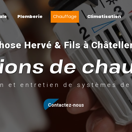
ale
Plomberie
Chauffage
Climatisation
hose Hervé & Fils à Châtelle
ions de cha
on et entretien de systèmes d
Contactez-nous