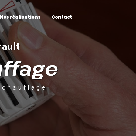
Nos réalisations
Contact
rault
uffage
e chauffage