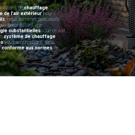
solutions de
chauffage
 de l'air extérieur
pour
ils
, nous sommes spécialisés
vous garantissant une
ie substantielles
. Que ce soit
un
système de chauffage
és
vous accompagne dans
e conforme aux normes
de