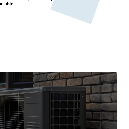
urable
.