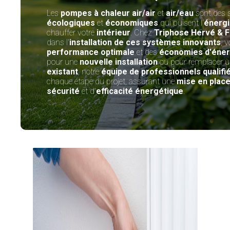
Les
pompes à chaleur air/air
et
air/eau
sont des 
écologiques
et
économiques
qui puisent l'
énergie
chauffer votre
intérieur
. Chez
Triphose Hervé & F
dans l'
installation de ces systèmes innovants
, 
performance optimale
et des
économies d'énerg
pour une
nouvelle installation
ou pour remplacer 
existant
, notre
équipe de professionnels qualifi
chaque étape du projet, assurant une
mise en plac
sécurité
et d'
efficacité énergétique
.