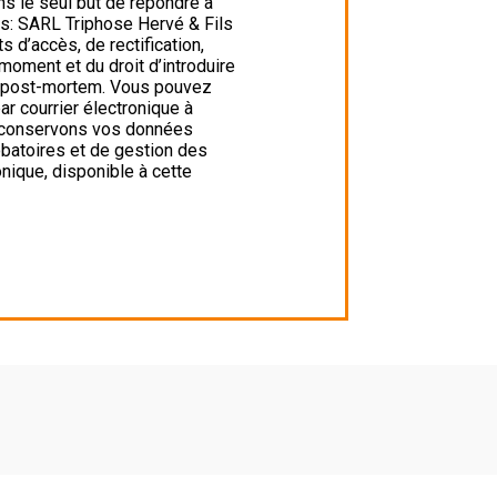
ns le seul but de répondre à
s: SARL Triphose Hervé & Fils
d’accès, de rectification,
 moment et du droit d’introduire
es post-mortem. Vous pouvez
r courrier électronique à
us conservons vos données
obatoires et de gestion des
onique, disponible à cette