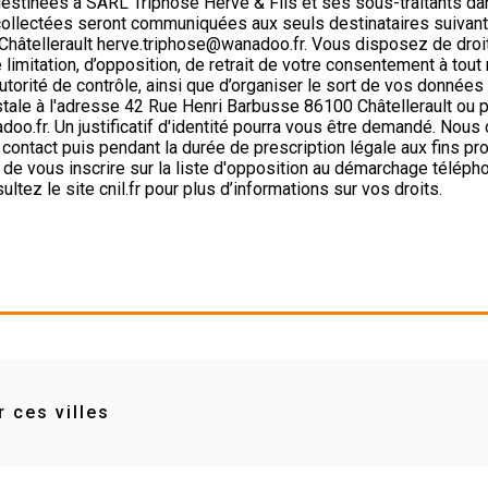
t destinées à SARL Triphose Hervé & Fils et ses sous-traitants da
llectées seront communiquées aux seuls destinataires suivant
âtellerault herve.triphose@wanadoo.fr. Vous disposez de droits 
e limitation, d’opposition, de retrait de votre consentement à tout
utorité de contrôle, ainsi que d’organiser le sort de vos donné
stale à l'adresse 42 Rue Henri Barbusse 86100 Châtellerault ou pa
oo.fr. Un justificatif d'identité pourra vous être demandé. No
 contact puis pendant la durée de prescription légale aux fins pr
 de vous inscrire sur la liste d'opposition au démarchage téléph
sultez le site cnil.fr pour plus d’informations sur vos droits.
 ces villes