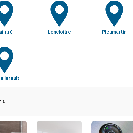
aintré
Lencloitre
Pleumartin
ellerault
ns