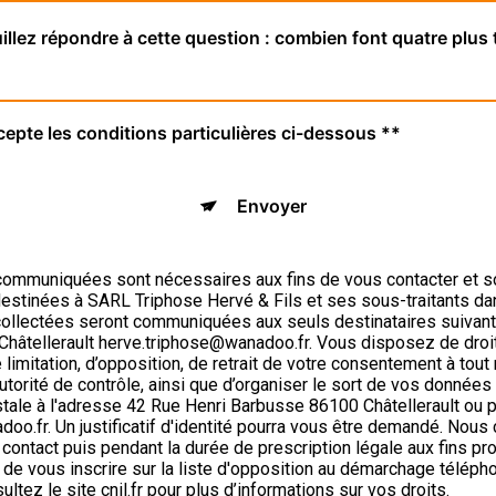
illez répondre à cette question : combien font quatre plus t
cepte les conditions particulières ci-dessous **
Envoyer
ommuniquées sont nécessaires aux fins de vous contacter et s
t destinées à SARL Triphose Hervé & Fils et ses sous-traitants da
llectées seront communiquées aux seuls destinataires suivant
âtellerault herve.triphose@wanadoo.fr. Vous disposez de droits 
e limitation, d’opposition, de retrait de votre consentement à tout
utorité de contrôle, ainsi que d’organiser le sort de vos donné
stale à l'adresse 42 Rue Henri Barbusse 86100 Châtellerault ou pa
oo.fr. Un justificatif d'identité pourra vous être demandé. No
 contact puis pendant la durée de prescription légale aux fins pr
 de vous inscrire sur la liste d'opposition au démarchage téléph
sultez le site cnil.fr pour plus d’informations sur vos droits.